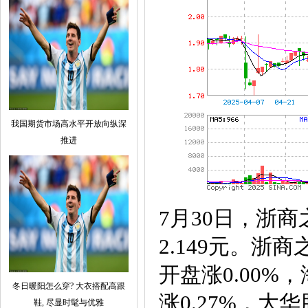
我国期货市场高水平开放向纵深
推进
7月30日，浙商之
2.149元。浙
开盘涨0.00%
冬日暖阳怎么穿? 大衣搭配高跟
涨0.27%，大
鞋, 尽显时髦与优雅